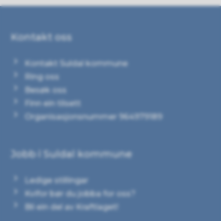
Kontakt oss
Kontakt Suldal kommune
Ring oss
Besøk oss
Finn ein tilsett
Organisasjonsnummer 964979189
Jobb i Suldal kommune
Ledige stillingar
Kvifor bør du jobba for oss?
Bli ein del av Kraftlaget!