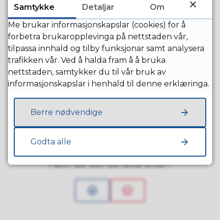
finansieringsplan
Samtykke
Detaljar
Om
Me brukar informasjonskapslar (cookies) for å
Fristen er 31. august.
forbetra brukaropplevinga på nettstaden vår,
tilpassa innhald og tilby funksjonar samt analysera
trafikken vår. Ved å halda fram å å bruka
Ta kontakt med kommunen for rettleiing.
nettstaden, samtykker du til vår bruk av
informasjonskapslar i henhald til denne erklæringa.
Berre nødvendige
Publisert
22.05.2026 09.39
Godta alle
Fann du det du leita etter?
Ja
Nei