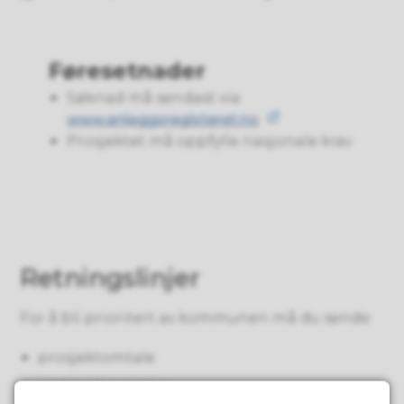
Føresetnader
Søknad må sendast via:
www.anleggsregisteret.no
Prosjektet må oppfylle nasjonale krav
Retningslinjer
For å bli prioritert av kommunen må du sende:
prosjektomtale
kostnadsoverslag