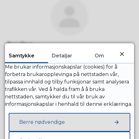
o
o
n
s
t
Bowling
Avdeling
Samtykke
Detaljar
Om
Kultur
Me brukar informasjonskapslar (cookies) for å
T
forbetra brukaropplevinga på nettstaden vår,
e
Vis telefonnummer
tilpassa innhald og tilby funksjonar samt analysera
l
trafikken vår. Ved å halda fram å å bruka
e
nettstaden, samtykker du til vår bruk av
f
informasjonskapslar i henhald til denne erklæringa.
o
n
Berre nødvendige
Brann Suldal
T