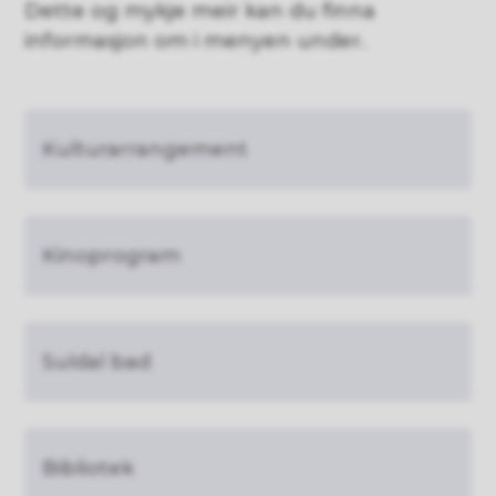
Dette og mykje meir kan du finna
informasjon om i menyen under.
Kulturarrangement
Kinoprogram
Suldal bad
Bibliotek