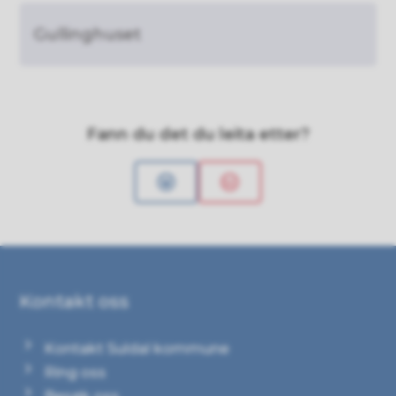
Gullinghuset
Fann du det du leita etter?
Ja
Nei
Kontakt oss
Kontakt Suldal kommune
Ring oss