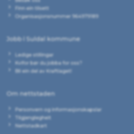
Besøk oss
Finn ein tilsett
Organisasjonsnummer 964979189
Jobb i Suldal kommune
Ledige stillingar
Kvifor bør du jobba for oss?
Bli ein del av Kraftlaget!
Om nettstaden
Personvern og informasjonskapslar
Tilgjenglegheit
Nettstadkart