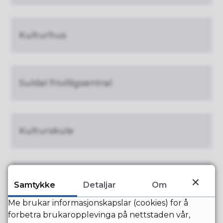
Kulturhus
Suldal frivilligsentral
Kulturskule
Distriktsmusikarane i Ryfylke
Samtykke
Detaljar
Om
Me brukar informasjonskapslar (cookies) for å
forbetra brukaropplevinga på nettstaden vår,