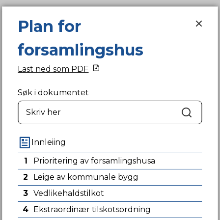
Plan for forsamlingshus
Plan for
forsamlingshus
Suldal kommune heimeside
Du er her:
Heim
Tenester
Kultur og fritid
Last ned som PDF
Støtteordningar
Kulturmidlar
Dette kan du søkje på
Forsamlingshus
Søk i dokumentet
Plan for forsamlingshus
Finansiering av større prosjekt
Søk
Innleiing
1
Prioritering av forsamlingshusa
2
Leige av kommunale bygg
Fann du det du leita etter?
3
Vedlikehaldstilkot
4
Ekstraordinær tilskotsordning
Ja
Nei