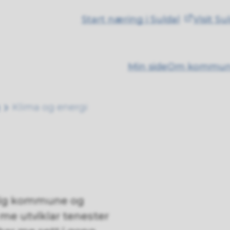
Start næring i Suldal
Visit Su
Min side
Om kommu
Klima og energi
ftig kommune og
 me utviklar tenester