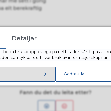
 har me sett i gong
pa eit berekraftig
Detaljar
Klima- og miljøst
orbetra brukaropplevinga på nettstaden vår, tilpassa inn
taden, samtykker du til vår bruk av informasjonskapslar i
Godta alle
Fann du det du leita etter?
Ja
Nei