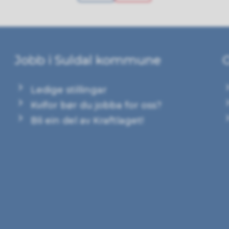
Jobb i Suldal kommune
Ledige stillingar
Kvifor bør du jobba for oss?
Bli ein del av Kraftlaget!