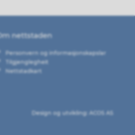
Om nettstaden
Personvern og informasjonskapslar
Tilgjenglegheit
Nettstadkart
Design og utvikling: ACOS AS