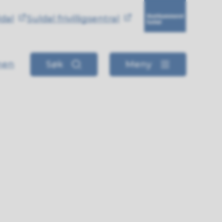
ldal
Suldal frivilligsentral
Skattkammeret i Su
nen
Søk
Meny