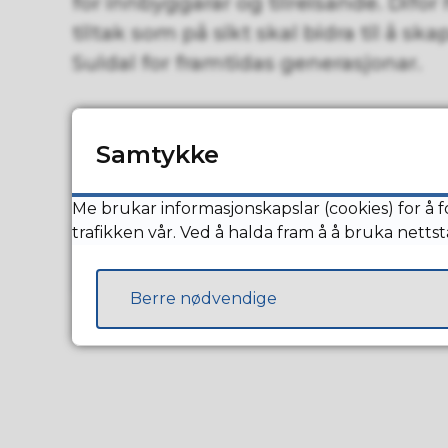
for innbyggarar og tilreisande. Difor
tiltak som på sikt skal bidra til å ska
Suldal for framtidas generasjonar.
Samtykke
Miljøfyrtårn
Me brukar informasjonskapslar (cookies) for å f
trafikken vår. Ved å halda fram å å bruka netts
Klimafotavtrykk
Berre nødvendige