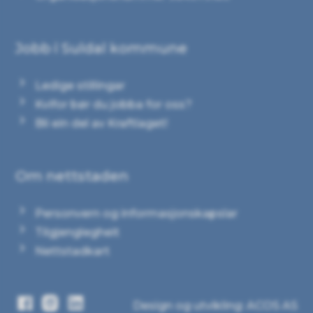
Jobb i Suldal kommune
Ledige stillingar
Kvifor bør du jobba for oss?
Bli ein del av Kraftlaget!
Om nettstaden
Personvern og informasjonskapslar
Tilgjenglegheit
Nettstadkart
Facebook
Instagram
LinkedIn
Design og utvikling: ACOS AS