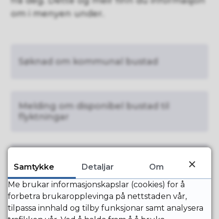
frå deg. Dette og meir finn du informasjon
om i menyen under.
Søknad om kommunal bustad
Melding om disponibel bustad til
flyktningar
Hjelp til å bu
Samtykke
Detaljar
Om
Me brukar informasjonskapslar (cookies) for å
forbetra brukaropplevinga på nettstaden vår,
Prøvebu Suldal
tilpassa innhald og tilby funksjonar samt analysera