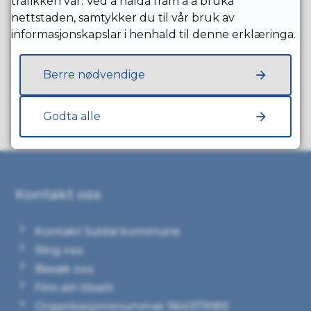
trafikken vår. Ved å halda fram å å bruka
nettstaden, samtykker du til vår bruk av
informasjonskapslar i henhald til denne erklæringa.
Fann du det du leita etter?
Berre nødvendige
Ja
Nei
Godta alle
Kontakt oss
Kontakt Suldal kommune
Ring oss
Besøk oss
Finn ein tilsett
Organisasjonsnummer 964979189