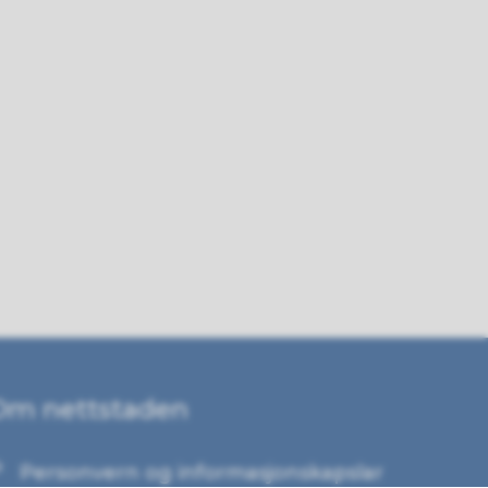
Om nettstaden
Personvern og informasjonskapslar