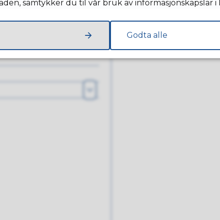
taden, samtykker du til vår bruk av informasjonskapslar i
ng
Opne
r foreldrebetaling
Godta alle
Opne