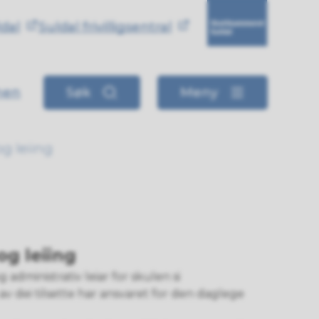
ldal
Suldal frivilligsentral
Skattkammeret i Su
nen
Søk
Meny
og leiing
og leiing
administrativ leiar for skulen si
 av dei tilsette har ansvaret for den daglege