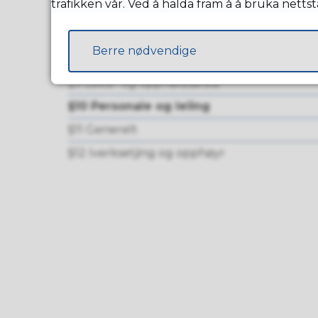
trafikken vår. Ved å halda fram å å bruka netts
§8 Plasstype, foreldrebetaling og faktureri
§8.2 Fakturering, foreldrebetaling, fritak fo
Berre nødvendige
m.m.
§9 Leike- og opphaldsareal
§10 Personale og leiing
§11 Generelt
§12 Iverksetjing og opphøyr