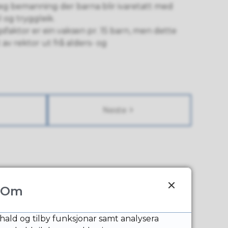
leg bemanning der barna blir ivaretatt med
l og tryggleik.
faktor er ein vaksen pr. 15 barn, men dette
av rektor ut frå alders- og
Neste
Om
hald og tilby funksjonar samt analysera