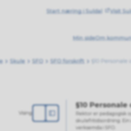
Start næring i Suldal
Visit Su
Min side
Om kommu
ie
Skule
SFO
SFO forskrift
§10 Personale 
§10 Personale 
Vising
Rektor er pedagogisk og 
skulefritidsordning. Ein
verksemda i SFO.