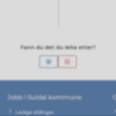
Fann du det du leita etter?
Ja
Nei
Jobb i Suldal kommune
Ledige stillingar