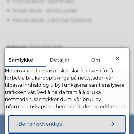
Erfjord skule - Bjarte Aas
Vinjar skule - Anna Lunde
Marvik skule - Lars Ove Fjetland
Publisert
20.02.2026 15.06
Samtykke
Detaljar
Om
Me brukar informasjonskapslar (cookies) for å
Fann du det du leita etter?
forbetra brukaropplevinga på nettstaden vår,
tilpassa innhald og tilby funksjonar samt analysera
trafikken vår. Ved å halda fram å å bruka
Ja
Nei
nettstaden, samtykker du til vår bruk av
informasjonskapslar i henhald til denne erklæringa.
Berre nødvendige
Kontakt oss