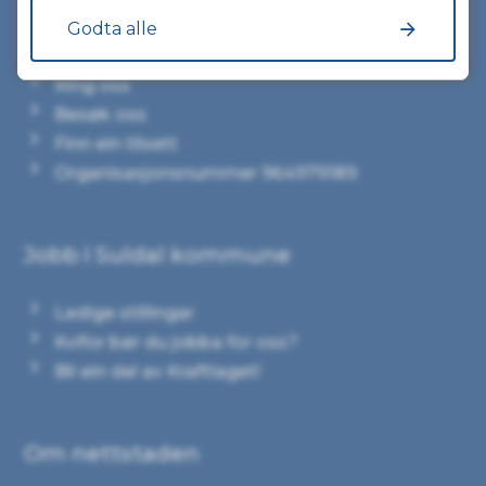
Godta alle
Kontakt Suldal kommune
Ring oss
Besøk oss
Finn ein tilsett
Organisasjonsnummer 964979189
Jobb i Suldal kommune
Ledige stillingar
Kvifor bør du jobba for oss?
Bli ein del av Kraftlaget!
Om nettstaden