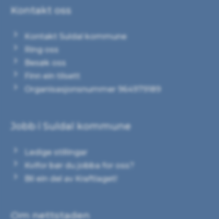
Kontakt oss
Kontakt Suldal kommune
Ring oss
Besøk oss
Finn ein tilsett
Organisasjonsnummer 964979189
Jobb i Suldal kommune
Ledige stillingar
Kvifor bør du jobba for oss?
Bli ein del av Kraftlaget!
Om nettstaden