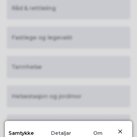
Råd & rettleiing
Fastlege og legevakt
Tannhelse
Helsestasjon og jordmor
Barn og unges helsetenester Helse
Fonna
Samtykke
Detaljar
Om