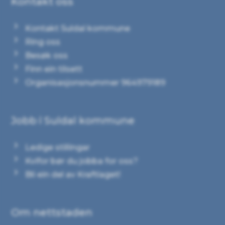
Kontakt oss
Kontakt Suldal kommune
Ring oss
Besøk oss
Finn ein tilsett
Organisasjonsnummer 964979189
Jobb i Suldal kommune
Ledige stillingar
Kvifor bør du jobba for oss?
Bli ein del av Kraftlaget!
Om nettstaden