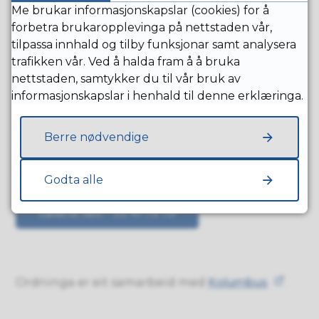
Me brukar informasjonskapslar (cookies) for å
Bestill taxi
forbetra brukaropplevinga på nettstaden vår,
tilpassa innhald og tilby funksjonar samt analysera
trafikken vår. Ved å halda fram å å bruka
Haugaland taxi - 08181
nettstaden, samtykker du til vår bruk av
informasjonskapslar i henhald til denne erklæringa.
Vatlandsvåg taxi - 52 79 52 00
Berre nødvendige
Sauda taxi - 52 78 24 07
Godta alle
Løland taxi - 93 41 75 70
Ordninga er eit samarbeid med
Kolumbus
.