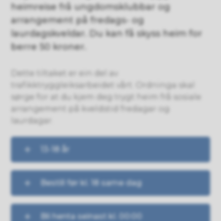
heimreise frå ungdomsklubbar og
arrangement på fredags- og
laurdagskveldar. Du kan få skyss heim for
berre 50 kroner.
Dette tiltaket er ein del av
trafikktryggleiksarbeidet vårt. Ordninga skal
sørge for at du kjem deg trygt heim frå sosiale
arrangement på kveldstid fredagar og
laurdagar.
13-18 år
Bestill før kl. 18 same dag
Bli henta seinast kl. 00:00