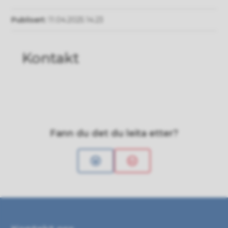
Publisert
11.04.2025 14.23
Kontakt
Fann du det du leita etter?
Ja
Nei