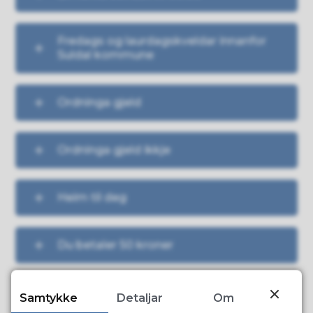
Fredags og laurdagskveldar innanfor
Suldal kommune
Ordninga gjeld
Ordninga gjeld ikkje
Heim til deg
Du betaler 50 kroner
Samtykke
Detaljar
Om