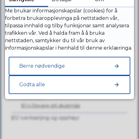
oppseiing av plass
Me brukar informasjonskapslar (cookies) for å
Kontakt oss
§8 Plasstype, foreldrebetaling og
forbetra brukaropplevinga på nettstaden vår,
Opn
fakturering
tilpassa innhald og tilby funksjonar samt analysera
Kontakt Suldal kommune
§8.2 Fakturering, foreldrebetaling, fritak
trafikken vår. Ved å halda fram å å bruka
Ring oss
for foreldrebetaling m.m.
nettstaden, samtykker du til vår bruk av
Besøk oss
informasjonskapslar i henhald til denne erklæringa.
§9 Leike- og opphaldsareal
Finn ein tilsett
§10 Personale og leiing
Organisasjonsnummer 964979189
Berre nødvendige
§11 Generelt
Luk
§11.1 Måltid
Godta alle
Jobb i Suldal kommune
§11.2 Forsikring
§11.3 Skyss
Ledige stillingar
§11.4 Elevane sitt skulemiljø
Kvifor bør du jobba for oss?
§12 Iverksetjing og opphøyr
Bli ein del av Kraftlaget!