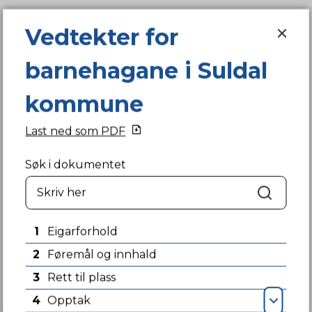
Vedtekter for barnehagane i Sul
Vedtekter for
barnehagane i Suldal
Suldal kommune heimeside
Du er her:
Heim
Tenester
Barn, unge og familie
kommune
Barnehage
Vedtekter for barnehagane i Suldal kommune
Last ned som PDF
Foreldrebetaling
Søk i dokumentet
Søk
1
Eigarforhold
Fann du det du leita etter?
2
Føremål og innhald
3
Rett til plass
Ja
Nei
4
Opptak
Opn