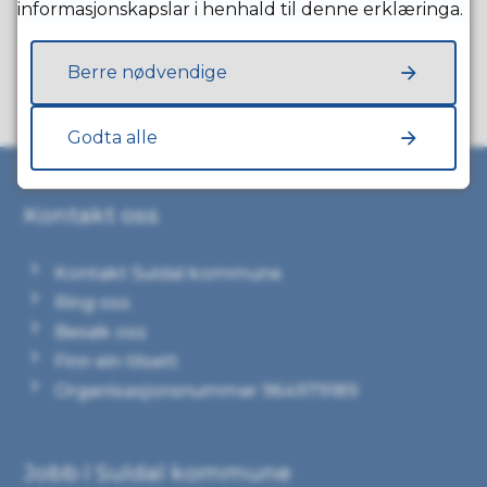
Fann du det du leita etter?
informasjonskapslar i henhald til denne erklæringa.
Berre nødvendige
Ja
Nei
Godta alle
Kontakt oss
Kontakt Suldal kommune
Ring oss
Besøk oss
Finn ein tilsett
Organisasjonsnummer 964979189
Jobb i Suldal kommune