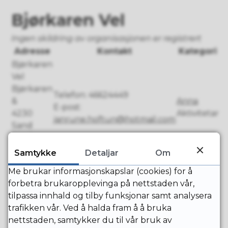
Bjørkaren Vel
Ingen skildring av organisasjonen er registrert
Adresse
Kontakt
Kategori
Bjørkaren
Vel
Bjørkaren
Telefon:
46624449
&
Anna
E-post:
4230
Aktivitetar
janrune.hoftun@hotmail.com
Sand
Jan Rune
Hoftun
Samtykke
Detaljar
Om
Kontaktpersonar
Me brukar informasjonskapslar (cookies) for å
Jan Rune Hoftun
forbetra brukaropplevinga på nettstaden vår,
E-post
janrune.hoftun@hotmail.com
tilpassa innhald og tilby funksjonar samt analysera
trafikken vår. Ved å halda fram å å bruka
nettstaden, samtykker du til vår bruk av