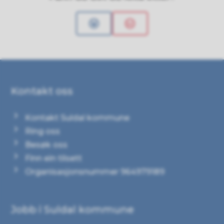
Ja
Nei
Kontakt oss
Kontakt Suldal kommune
Ring oss
Besøk oss
Finn ein tilsett
Organisasjonsnummer 964979189
Jobb i Suldal kommune