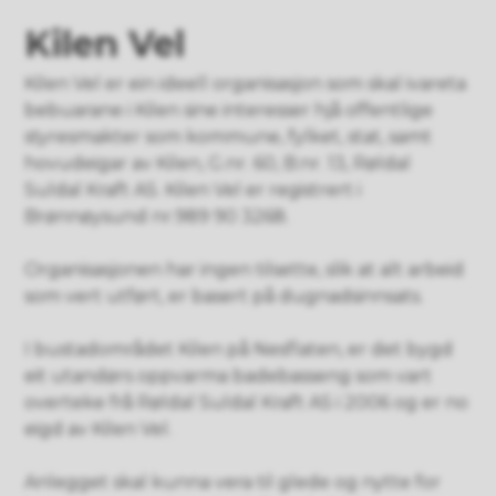
Kilen Vel
Kilen Vel er ein ideell organisasjon som skal ivareta
bebuarane i Kilen sine interesser hjå offentlige
styresmakter som kommune, fylket, stat, samt
hovudeigar av Kilen, G.nr. 60, B.nr. 13, Røldal
Suldal Kraft AS. Kilen Vel er registrert i
Brønnøysund nr.989 90 3268.
Organisasjonen har ingen tilsette, slik at alt arbeid
som vert utført, er basert på dugnadsinnsats.
I bustadområdet Kilen på Nesflaten, er det bygd
eit utandørs oppvarma badebasseng som vart
overteke frå Røldal Suldal Kraft AS i 2006 og er no
eigd av Kilen Vel.
Anlegget skal kunna vera til glede og nytte for