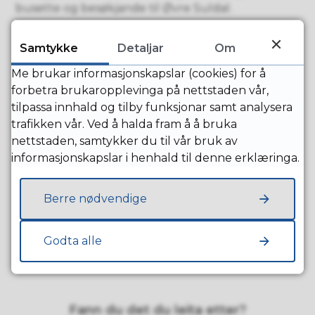
busette og besøkjande til Øvre Suldal.
Samtykke
Detaljar
Om
Adresse
Kontakt
Kategori
Me brukar informasjonskapslar (cookies) for å
Kilen Vel
forbetra brukaropplevinga på nettstaden vår,
Kilen
tilpassa innhald og tilby funksjonar samt analysera
4244
Telefon:
91604569
Anna
trafikken vår. Ved å halda fram å å bruka
Nesflaten
E-post:
ola-
Aktivitetar
nettstaden, samtykker du til vår bruk av
Olav Martin
skaa@online.no
Fritidsaktiviteter
informasjonskapslar i henhald til denne erklæringa.
Skaar
Org.nr. :
989
903 268
Berre nødvendige
Kontaktpersonar
Olav Martin Skaar
Godta alle
E-post
ola-skaa@online.no
Fann du det du leita etter?