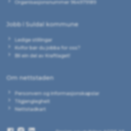
Organisasjonsnummer 964979189
Jobb i Suldal kommune
Ledige stillingar
Kvifor bør du jobba for oss?
Bli ein del av Kraftlaget!
Om nettstaden
Personvern og informasjonskapslar
Tilgjenglegheit
Nettstadkart
Facebook
Instagram
LinkedIn