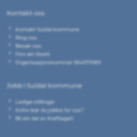
Kontakt oss
Kontakt Suldal kommune
Ring oss
Besøk oss
Finn ein tilsett
Organisasjonsnummer 964979189
Jobb i Suldal kommune
Ledige stillingar
Kvifor bør du jobba for oss?
Bli ein del av Kraftlaget!