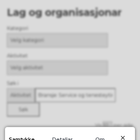
Lag og organisasjonar
Kategori
Aktivitet
Søk i
Vis
per side
Lag og organisasjoner
Samtykke
Detaljar
Om