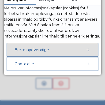
Namn
Heimeside
Postadresse
Me brukar informasjonskapslar (cookies) for å
forbetra brukaropplevinga på nettstaden vår,
Øvre Suldal
Ingen
4244
tilpassa innhald og tilby funksjonar samt analysera
Samfunnshus
hjemmeside
NESFLATEN
trafikken vår. Ved å halda fram å å bruka
L/L
nettstaden, samtykker du til vår bruk av
informasjonskapslar i henhald til denne erklæringa.
Viser side 1 av 1
Forrige
1
Neste
Berre nødvendige
Godta alle
Fann du det du leita etter?
Ja
Nei